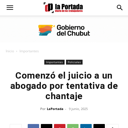
Diario
La
Inicio
Importantes
Portada
Importantes
Policiales
Comenzó el juicio a un
abogado por tentativa de
chantaje
Por
LaPortada
-
9 junio, 2025