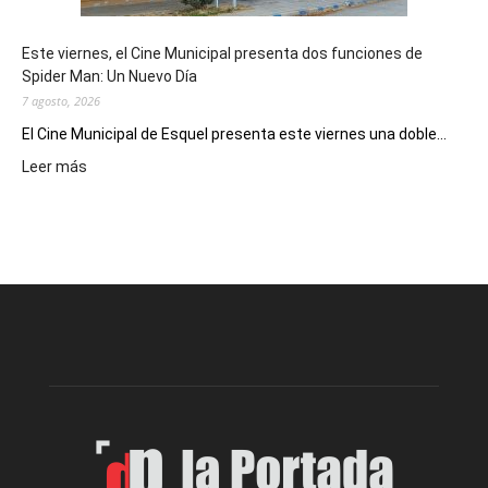
y
eventos
Este viernes, el Cine Municipal presenta dos funciones de
deportivos
Spider Man: Un Nuevo Día
7 agosto, 2026
El Cine Municipal de Esquel presenta este viernes una doble...
:
Leer más
Este
viernes,
el
Cine
Municipal
presenta
dos
funciones
de
Spider
Man:
Un
Nuevo
Día