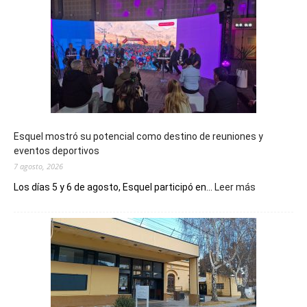
Esquel mostró su potencial como destino de reuniones y
eventos deportivos
7 agosto, 2026
:
Los días 5 y 6 de agosto, Esquel participó en...
Leer más
Esquel
mostró
su
potencial
como
destino
de
reuniones