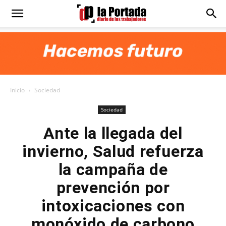
Diario
La
Inicio
Sociedad
Portada
Sociedad
Ante la llegada del
invierno, Salud refuerza
la campaña de
prevención por
intoxicaciones con
monóxido de carbono