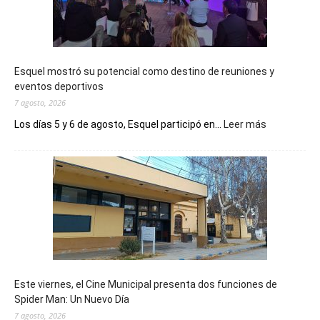
Esquel mostró su potencial como destino de reuniones y
eventos deportivos
7 agosto, 2026
:
Los días 5 y 6 de agosto, Esquel participó en...
Leer más
Esquel
mostró
su
potencial
como
destino
de
reuniones
y
eventos
Este viernes, el Cine Municipal presenta dos funciones de
deportivos
Spider Man: Un Nuevo Día
7 agosto, 2026