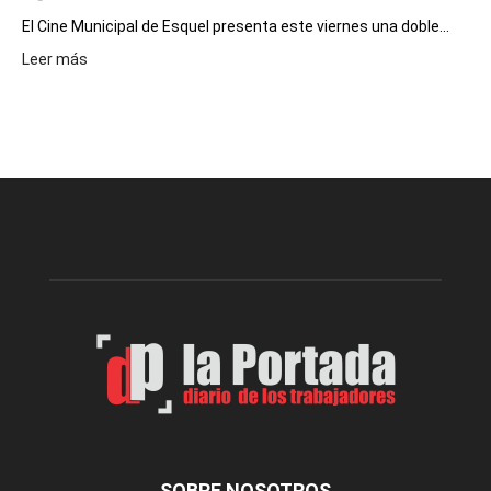
El Cine Municipal de Esquel presenta este viernes una doble...
:
Leer más
Este
viernes,
el
Cine
Municipal
presenta
dos
funciones
de
Spider
Man:
Un
Nuevo
Día
SOBRE NOSOTROS