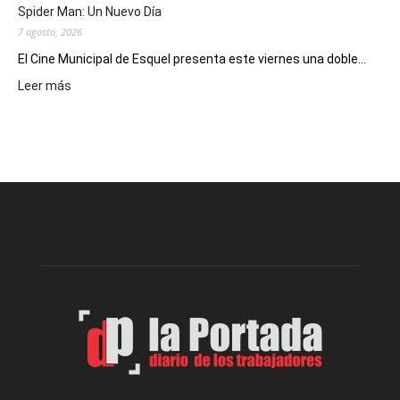
Spider Man: Un Nuevo Día
7 agosto, 2026
El Cine Municipal de Esquel presenta este viernes una doble...
:
Leer más
Este
viernes,
el
Cine
Municipal
presenta
dos
funciones
de
Spider
Man:
Un
Nuevo
Día