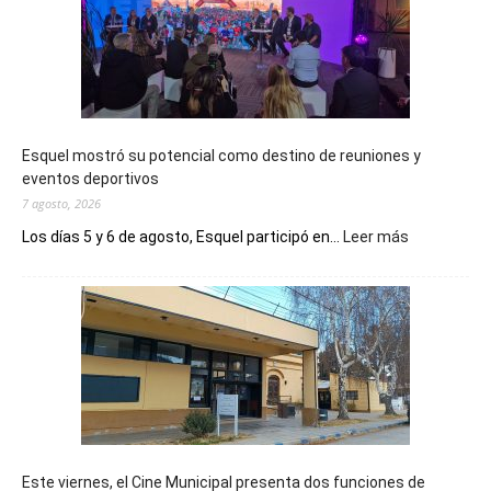
Esquel mostró su potencial como destino de reuniones y
eventos deportivos
7 agosto, 2026
:
Los días 5 y 6 de agosto, Esquel participó en...
Leer más
Esquel
mostró
su
potencial
como
destino
de
reuniones
y
eventos
Este viernes, el Cine Municipal presenta dos funciones de
deportivos