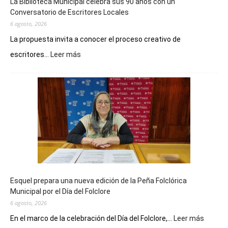
La Biblioteca Municipal celebra sus 90 años con un
Conversatorio de Escritores Locales
6 agosto, 2026
La propuesta invita a conocer el proceso creativo de
:
escritores...
Leer más
La
Biblioteca
Municipal
celebra
sus
90
años
con
un
Conversatorio
de
Esquel prepara una nueva edición de la Peña Folclórica
Escritores
Municipal por el Día del Folclore
Locales
6 agosto, 2026
:
En el marco de la celebración del Día del Folclore,...
Leer más