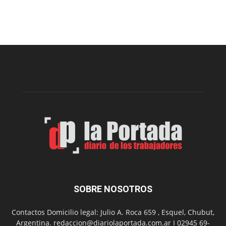
Esquel
prepar
una
nueva
edición
de
la
Peña
Folclór
Municip
por
el
Día
del
Folclor
SOBRE NOSOTROS
Contactos Domicilio legal: Julio A. Roca 659 , Esquel, Chubut,
Argentina. redaccion@diariolaportada.com.ar I 02945 69-