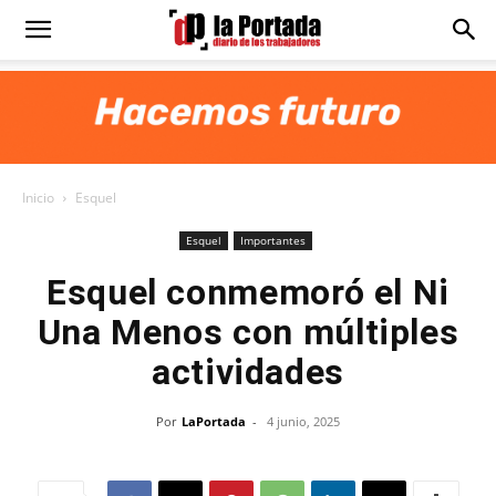
Diario
La
Inicio
Esquel
Portada
Esquel
Importantes
Esquel conmemoró el Ni
Una Menos con múltiples
actividades
Por
LaPortada
-
4 junio, 2025