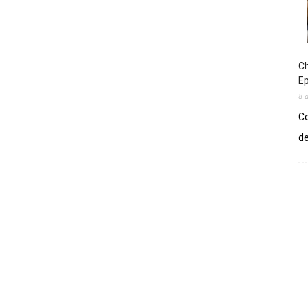
Ch
E
8 
Co
de