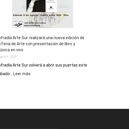
fradía Arte Sur realizará una nueva edición de
 Feria de Arte con presentación de libro y
sica en vivo
agosto, 2026
fradía Arte Sur volverá a abrir sus puertas este
:
bado...
Leer más
Cofradía
Arte
Sur
realizará
una
nueva
edición
de
su