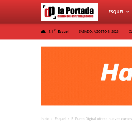
Diario
ESQUEL
C
-1.1
SÁBADO, AGOSTO 8, 2026
C
Esquel
La
Portada
Inicio
Esquel
El Punto Digital ofrece nuevos cursos 