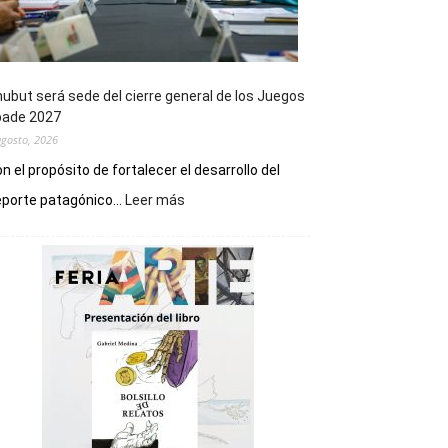
ubut será sede del cierre general de los Juegos
pade 2027
agosto, 2026
n el propósito de fortalecer el desarrollo del
:
porte patagónico...
Leer más
Chubut
será
sede
del
cierre
general
de
los
Juegos
Epade
2027