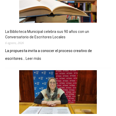
La Biblioteca Municipal celebra sus 90 años con un
Conversatorio de Escritores Locales
6 agosto, 2026
La propuesta invita a conocer el proceso creativo de
:
escritores...
Leer más
La
Biblioteca
Municipal
celebra
sus
90
años
con
un
Conversatorio