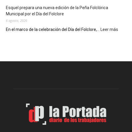
de
Esquel prepara una nueva edición de la Peña Folclórica
Escritores
Municipal por el Día del Folclore
Locales
6 agosto, 2026
:
En el marco de la celebración del Día del Folclore,...
Leer más
Esquel
prepar
una
nueva
edición
de
la
Peña
Folclór
Municip
por
el
Día
del
Folclor