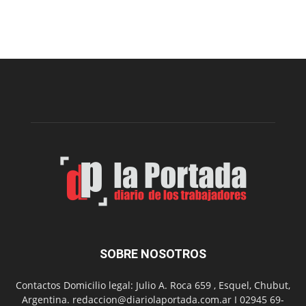
Arte
Sur
realizará
una
nueva
edición
de
su
Feria
de
Arte
con
presentación
de
libro
y
música
SOBRE NOSOTROS
en
vivo
Contactos Domicilio legal: Julio A. Roca 659 , Esquel, Chubut,
Argentina. redaccion@diariolaportada.com.ar I 02945 69-