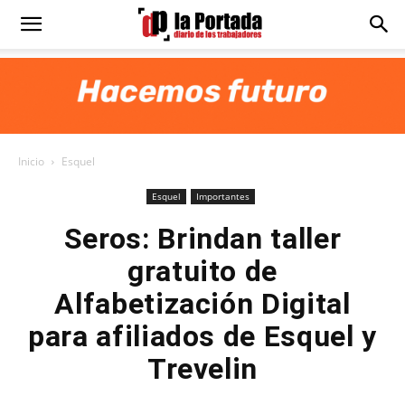
Diario
La
Inicio
Esquel
Portada
Esquel
Importantes
Seros: Brindan taller
gratuito de
Alfabetización Digital
para afiliados de Esquel y
Trevelin