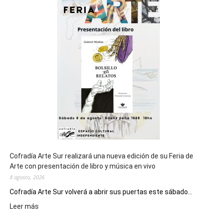
sede
del
cierre
general
de
los
Juegos
Epade
2027
Cofradía Arte Sur realizará una nueva edición de su Feria de
Arte con presentación de libro y música en vivo
8 agosto, 2026
Cofradía Arte Sur volverá a abrir sus puertas este sábado...
:
Leer más
Cofradía