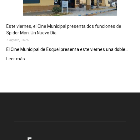
de
reuniones
y
eventos
Este viernes, el Cine Municipal presenta dos funciones de
deportivos
Spider Man: Un Nuevo Día
7 agosto, 2026
El Cine Municipal de Esquel presenta este viernes una doble...
:
Leer más
Este
viernes,
el
Cine
Municipal
presenta
dos
funciones
de
Spider
Man:
Un