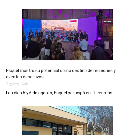
Esquel mostró su potencial como destino de reuniones y
eventos deportivos
7 agosto, 2026
:
Los días 5 y 6 de agosto, Esquel participó en...
Leer más
Esquel
mostró
su
potencial
como
destino