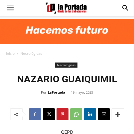
Diario
La
Inicio
Necrológicas
Portada
Necrológicas
NAZARIO GUAIQUIMIL
Por
LaPortada
-
19 mayo, 2025
QEPD