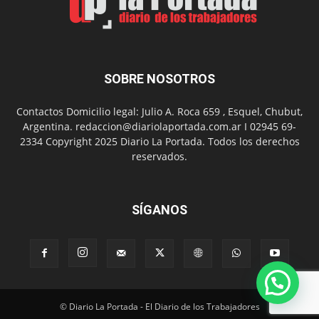
presentación
de
libro
y
música
SOBRE NOSOTROS
en
vivo
Contactos Domicilio legal: Julio A. Roca 659 , Esquel, Chubut,
Argentina. redaccion@diariolaportada.com.ar I 02945 69-
2334 Copyright 2025 Diario La Portada. Todos los derechos
reservados.
SÍGANOS
© Diario La Portada - El Diario de los Trabajadores