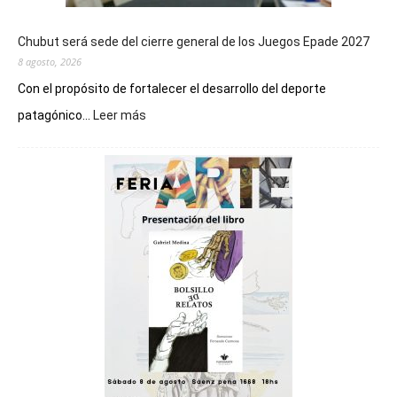
Chubut será sede del cierre general de los Juegos Epade 2027
8 agosto, 2026
Con el propósito de fortalecer el desarrollo del deporte
:
patagónico...
Leer más
Chubut
será
sede
del
cierre
general
de
los
Juegos
Epade
2027