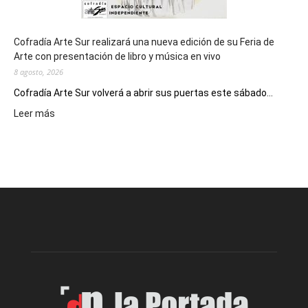
Cofradía Arte Sur realizará una nueva edición de su Feria de
Arte con presentación de libro y música en vivo
8 agosto, 2026
Cofradía Arte Sur volverá a abrir sus puertas este sábado...
:
Leer más
Cofradía
Arte
Sur
realizará
una
nueva
edición
de
su
Feria
de
Arte
con