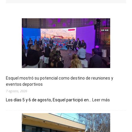
Esquel mostró su potencial como destino de reuniones y
eventos deportivos
7 agosto, 2026
:
Los días 5 y 6 de agosto, Esquel participó en...
Leer más
Esquel
mostró
su
potencial
como