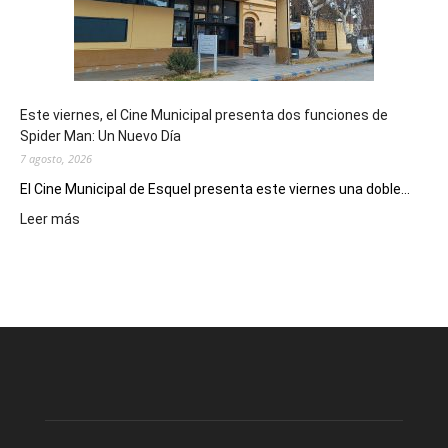
destino
de
reuniones
y
eventos
Este viernes, el Cine Municipal presenta dos funciones de
deportivos
Spider Man: Un Nuevo Día
7 agosto, 2026
El Cine Municipal de Esquel presenta este viernes una doble...
:
Leer más
Este
viernes,
el
Cine
Municipal
presenta
dos
funciones
de
Spider