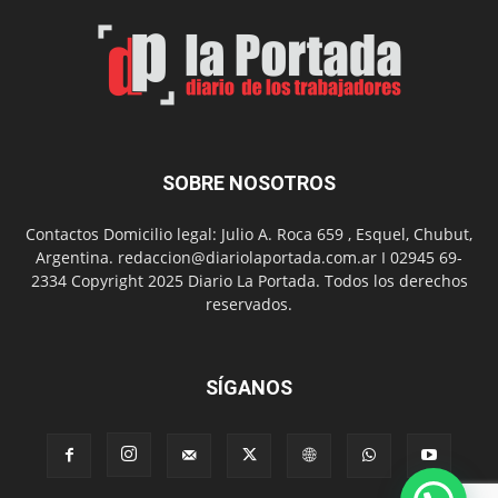
Man:
Un
Nuevo
Día
SOBRE NOSOTROS
Contactos Domicilio legal: Julio A. Roca 659 , Esquel, Chubut,
Argentina. redaccion@diariolaportada.com.ar I 02945 69-
2334 Copyright 2025 Diario La Portada. Todos los derechos
reservados.
SÍGANOS