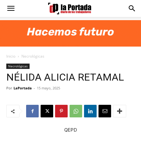
Diario
La
Inicio
Necrológicas
Portada
Necrológicas
NÉLIDA ALICIA RETAMAL
Por
LaPortada
-
15 mayo, 2025
QEPD