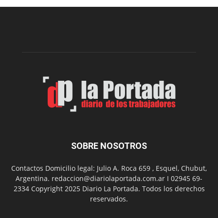
una
nueva
edición
de
su
Feria
de
Arte
con
presentación
de
libro
y
música
SOBRE NOSOTROS
en
vivo
Contactos Domicilio legal: Julio A. Roca 659 , Esquel, Chubut,
Argentina. redaccion@diariolaportada.com.ar I 02945 69-
2334 Copyright 2025 Diario La Portada. Todos los derechos
reservados.