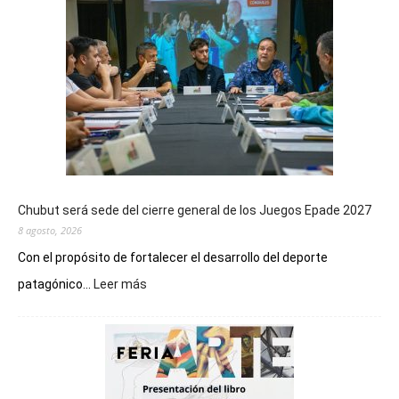
Chubut será sede del cierre general de los Juegos Epade 2027
8 agosto, 2026
Con el propósito de fortalecer el desarrollo del deporte
:
patagónico...
Leer más
Chubut
será
sede
del
cierre
general