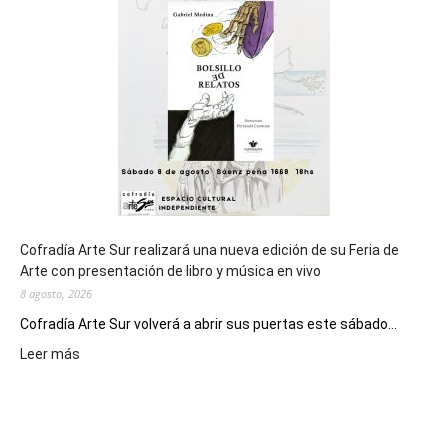
de
los
Juegos
Epade
2027
Cofradía Arte Sur realizará una nueva edición de su Feria de
Arte con presentación de libro y música en vivo
8 agosto, 2026
Cofradía Arte Sur volverá a abrir sus puertas este sábado...
:
Leer más
Cofradía
Arte
Sur
realizará