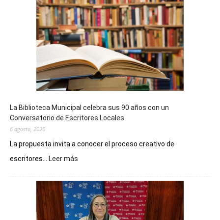
La Biblioteca Municipal celebra sus 90 años con un
Conversatorio de Escritores Locales
6 agosto, 2026
La propuesta invita a conocer el proceso creativo de
:
escritores...
Leer más
La
Biblioteca
Municipal
celebra
sus