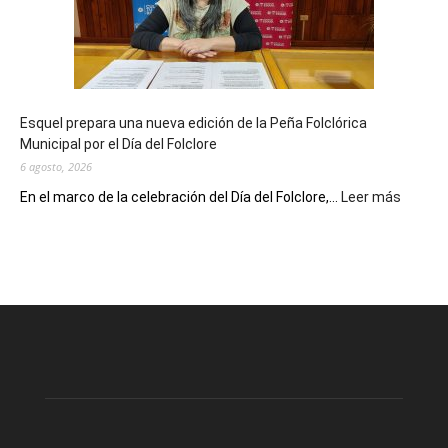
90
años
con
un
Conversatorio
de
Esquel prepara una nueva edición de la Peña Folclórica
Escritores
Municipal por el Día del Folclore
Locales
6 agosto, 2026
:
En el marco de la celebración del Día del Folclore,...
Leer más
Esquel
prepar
una
nueva
edición
de
la
Peña
Folclór
Municip
por