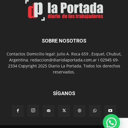
el
Día
del
Folclor
SOBRE NOSOTROS
Contactos Domicilio legal: Julio A. Roca 659 , Esquel, Chubut,
Argentina. redaccion@diariolaportada.com.ar I 02945 69-
2334 Copyright 2025 Diario La Portada. Todos los derechos
reservados.
SÍGANOS