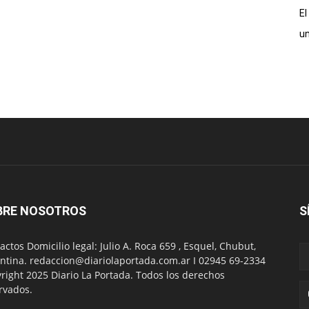
El
un
BRE NOSOTROS
S
actos Domicilio legal: Julio A. Roca 659 , Esquel, Chubut,
ntina. redaccion@diariolaportada.com.ar I 02945 69-2334
right 2025 Diario La Portada. Todos los derechos
rvados.