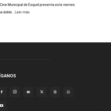
 Cine Municipal de Esquel presenta este viernes
:
a doble...
Leer más
Este
viernes,
el
Cine
Municipal
presenta
dos
funciones
de
Spider
Man:
Un
ÍGANOS
Nuevo
Día