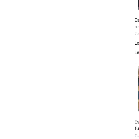
Es
re
7 
Lo
L
Es
fu
7 