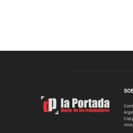
SO
Cont
Arge
Copy
rese