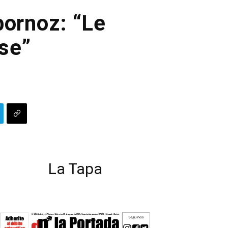
bornoz: “Le
rse”
La Tapa