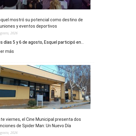
quel mostró su potencial como destino de
uniones y eventos deportivos
agosto, 2026
s días 5 y 6 de agosto, Esquel participó en...
:
eer más
Esquel
mostró
su
potencial
como
destino
de
reuniones
y
eventos
te viernes, el Cine Municipal presenta dos
deportivos
nciones de Spider Man: Un Nuevo Día
agosto, 2026