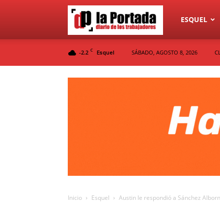
Diario
ESQUEL
C
-2.2
SÁBADO, AGOSTO 8, 2026
C
Esquel
La
Portada
Inicio
Esquel
Austin le respondió a Sánchez Alborn