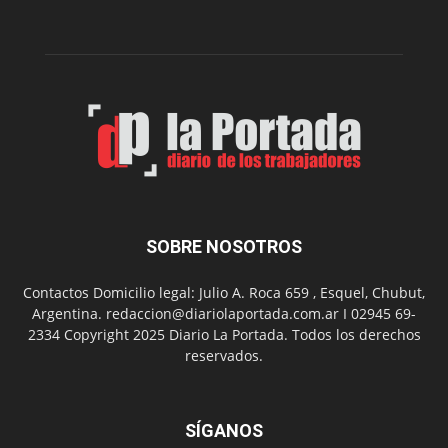
de
su
Feria
de
Arte
con
presentación
de
libro
y
música
SOBRE NOSOTROS
en
vivo
Contactos Domicilio legal: Julio A. Roca 659 , Esquel, Chubut,
Argentina. redaccion@diariolaportada.com.ar I 02945 69-
2334 Copyright 2025 Diario La Portada. Todos los derechos
reservados.
SÍGANOS