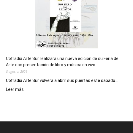
Juegos
Epade
2027
Cofradía Arte Sur realizará una nueva edición de su Feria de
Arte con presentación de libro y música en vivo
8 agosto, 2026
Cofradía Arte Sur volverá a abrir sus puertas este sábado...
:
Leer más
Cofradía
Arte
Sur
realizará
una
nueva
edición