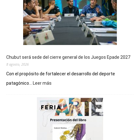
Chubut será sede del cierre general de los Juegos Epade 2027
8 agosto, 2026
Con el propósito de fortalecer el desarrollo del deporte
:
patagónico...
Leer más
Chubut
será
sede
del
cierre
general
de
los