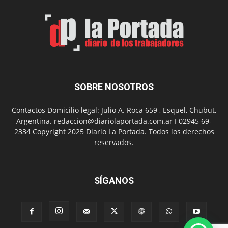
Man:
Un
Nuevo
Día
SOBRE NOSOTROS
Contactos Domicilio legal: Julio A. Roca 659 , Esquel, Chubut,
Argentina. redaccion@diariolaportada.com.ar I 02945 69-
2334 Copyright 2025 Diario La Portada. Todos los derechos
reservados.
SÍGANOS