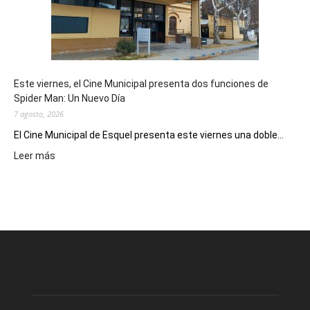
como
destino
de
reuniones
y
eventos
Este viernes, el Cine Municipal presenta dos funciones de
deportivos
Spider Man: Un Nuevo Día
7 agosto, 2026
El Cine Municipal de Esquel presenta este viernes una doble...
:
Leer más
Este
viernes,
el
Cine
Municipal
presenta
dos
funciones
de
Spider