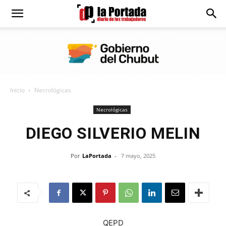
Diario
La
Inicio
Necrológicas
Portada
Necrológicas
DIEGO SILVERIO MELIN
Por
LaPortada
-
7 mayo, 2025
QEPD