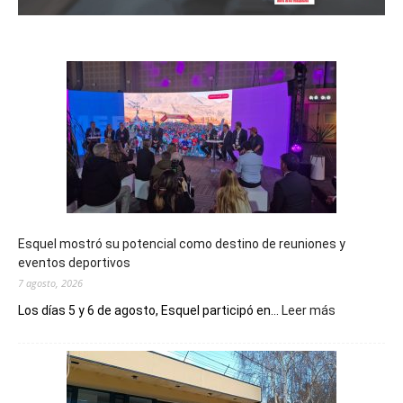
Esquel mostró su potencial como destino de reuniones y
eventos deportivos
7 agosto, 2026
:
Los días 5 y 6 de agosto, Esquel participó en...
Leer más
Esquel
mostró
su
potencial