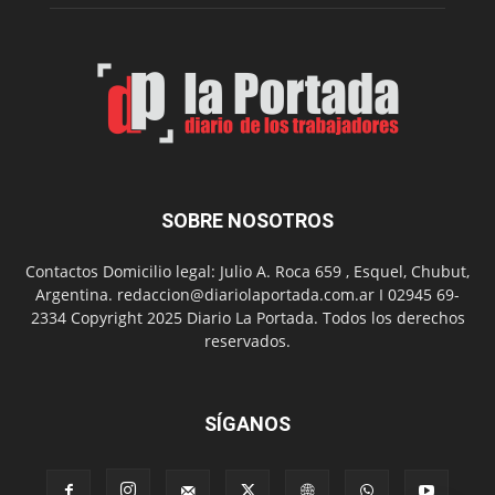
Municip
por
el
Día
del
Folclor
SOBRE NOSOTROS
Contactos Domicilio legal: Julio A. Roca 659 , Esquel, Chubut,
Argentina. redaccion@diariolaportada.com.ar I 02945 69-
2334 Copyright 2025 Diario La Portada. Todos los derechos
reservados.
SÍGANOS