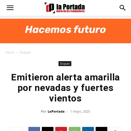
Diario
La
Inicio
Esquel
Portada
Esquel
Emitieron alerta amarilla
por nevadas y fuertes
vientos
Por
LaPortada
-
1 mayo, 2025