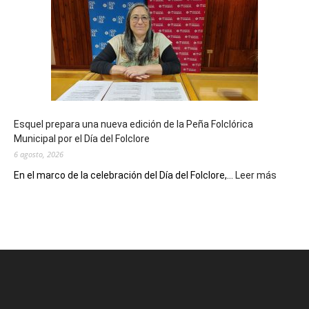
celebra
sus
90
años
con
un
Conversatorio
de
Esquel prepara una nueva edición de la Peña Folclórica
Escritores
Municipal por el Día del Folclore
Locales
6 agosto, 2026
:
En el marco de la celebración del Día del Folclore,...
Leer más
Esquel
prepar
una
nueva
edición
de
la
Peña
Folclór