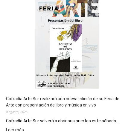
sede
del
cierre
general
de
los
Juegos
Epade
2027
Cofradía Arte Sur realizará una nueva edición de su Feria de
Arte con presentación de libro y música en vivo
8 agosto, 2026
Cofradía Arte Sur volverá a abrir sus puertas este sábado...
:
Leer más