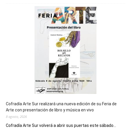
será
sede
del
cierre
general
de
los
Juegos
Epade
2027
Cofradía Arte Sur realizará una nueva edición de su Feria de
Arte con presentación de libro y música en vivo
8 agosto, 2026
Cofradía Arte Sur volverá a abrir sus puertas este sábado...