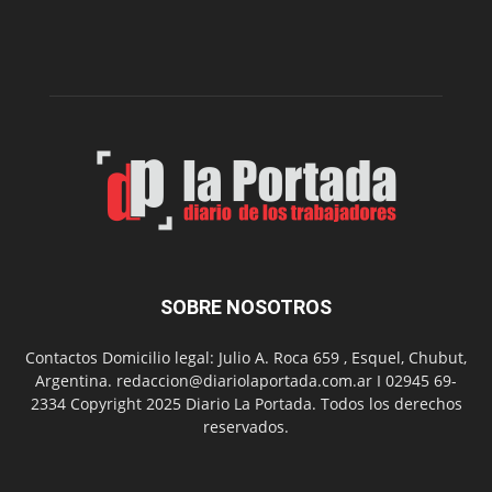
nueva
edición
de
su
Feria
de
Arte
con
presentación
de
libro
y
música
SOBRE NOSOTROS
en
vivo
Contactos Domicilio legal: Julio A. Roca 659 , Esquel, Chubut,
Argentina. redaccion@diariolaportada.com.ar I 02945 69-
2334 Copyright 2025 Diario La Portada. Todos los derechos
reservados.