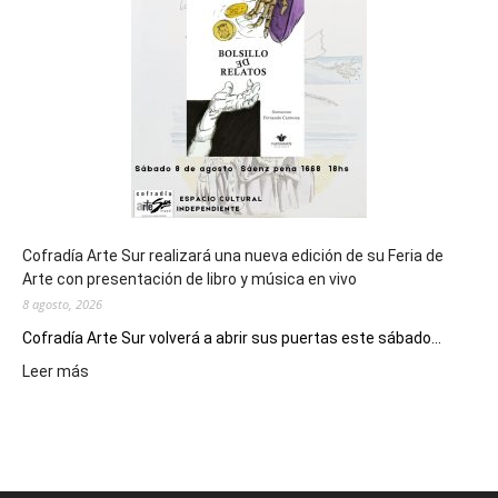
los
Juegos
Epade
2027
Cofradía Arte Sur realizará una nueva edición de su Feria de
Arte con presentación de libro y música en vivo
8 agosto, 2026
Cofradía Arte Sur volverá a abrir sus puertas este sábado...
:
Leer más
Cofradía
Arte
Sur
realizará
una