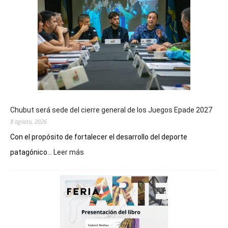
Chubut será sede del cierre general de los Juegos Epade 2027
8 agosto, 2026
Con el propósito de fortalecer el desarrollo del deporte
:
patagónico...
Leer más
Chubut
será
sede
del
cierre
general
de