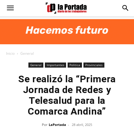
Diario
La
Inicio
General
Portada
General
Importantes
Politica
Provinciales
Se realizó la “Primera
Jornada de Redes y
Telesalud para la
Comarca Andina”
Por
LaPortada
-
28 abril, 2025