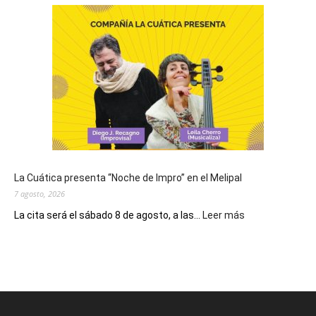
se
conmemora
el
Día
de
San
Cayetano,
patrono
del
pan
y
del
La Cuática presenta “Noche de Impro” en el Melipal
trabajo
7 agosto, 2026
:
La cita será el sábado 8 de agosto, a las...
Leer más
La
Cuática
presenta
“Noche
de
Impro”