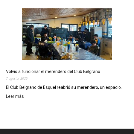
Este
viernes,
el
Cine
Municipal
presenta
dos
funciones
de
Spider
Man:
Un
Volvió a funcionar el merendero del Club Belgrano
Nuevo
7 agosto, 2026
Día
El Club Belgrano de Esquel reabrió su merendero, un espacio...
:
Leer más
Volvió
a
funcionar
el
merendero
del