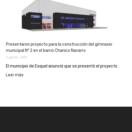
Receta
Digital
en
los
hospitales
Presentaron proyecto para la construcción del gimnasio
municipal N° 2 en el barrio Chanico Navarro
5 agosto, 2026
El municipio de Esquel anunció que se presentó el proyecto...
:
Leer más
Presentaron
proyecto
para
la
construcción
del
gimnasio
municipal
N°