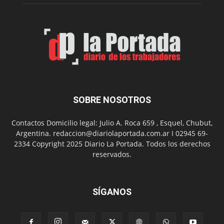
2
en
el
barrio
Chanico
Navarro
SOBRE NOSOTROS
Contactos Domicilio legal: Julio A. Roca 659 , Esquel, Chubut,
Argentina. redaccion@diariolaportada.com.ar I 02945 69-
2334 Copyright 2025 Diario La Portada. Todos los derechos
reservados.
SÍGANOS