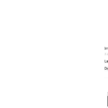
Im
5 
La
Di