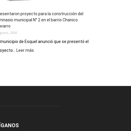
esentaron proyecto para la construcción del
mnasio municipal N° 2 en el barrio Chanico
avarro
agosto, 2026
 municipio de Esquel anunció que se presentó el
:
oyecto...
Leer más
Presentaron
proyecto
para
la
construcción
del
gimnasio
municipal
N°
2
en
el
ÍGANOS
barrio