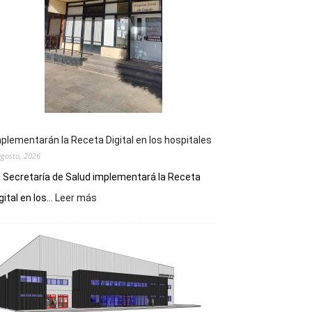
plementarán la Receta Digital en los hospitales
agosto, 2026
 Secretaría de Salud implementará la Receta
:
gital en los...
Leer más
Implementarán
la
Receta
Digital
en
los
hospitales