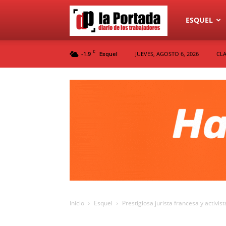
Diario
ESQUEL
C
-1.9
JUEVES, AGOSTO 6, 2026
CLA
Esquel
La
Portada
Inicio
Esquel
Prestigiosa jurista francesa y activi