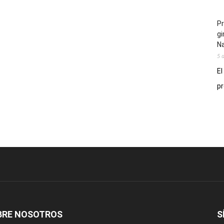
Pr
gi
N
5 
El
pr
BRE NOSOTROS
S