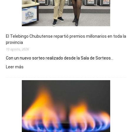
El Telebingo Chubutense repartió premios millonarios en toda la
provincia
10 agosto, 2026
Con un nuevo sorteo realizado desde la Sala de Sorteos...
:
Leer más
El
Telebingo
Chubutense
repartió
premios
millonarios
en
toda
la
provincia