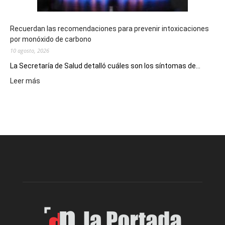
Recuerdan las recomendaciones para prevenir intoxicaciones
por monóxido de carbono
10 agosto, 2026
La Secretaría de Salud detalló cuáles son los síntomas de...
:
Leer más
Recuerdan
las
recomendaciones
para
prevenir
intoxicaciones
por
monóxido
de
carbono