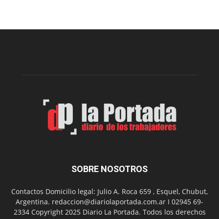
el
Cine
Municipal
presenta
dos
funciones
de
Spider
Man:
Un
Nuevo
Día
SOBRE NOSOTROS
Contactos Domicilio legal: Julio A. Roca 659 , Esquel, Chubut,
Argentina. redaccion@diariolaportada.com.ar I 02945 69-
2334 Copyright 2025 Diario La Portada. Todos los derechos