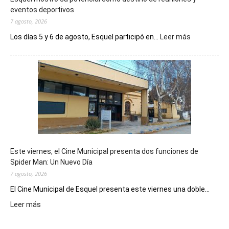
eventos deportivos
7 agosto, 2026
:
Los días 5 y 6 de agosto, Esquel participó en...
Leer más
Esquel
mostró
su
potencial
como
destino
de
reuniones
y
eventos
Este viernes, el Cine Municipal presenta dos funciones de
deportivos
Spider Man: Un Nuevo Día
7 agosto, 2026
El Cine Municipal de Esquel presenta este viernes una doble...
:
Leer más
Este
viernes,