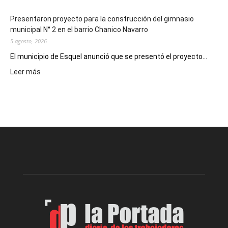
Presentaron proyecto para la construcción del gimnasio
municipal N° 2 en el barrio Chanico Navarro
5 agosto, 2026
El municipio de Esquel anunció que se presentó el proyecto...
:
Leer más
Presentaron
proyecto
para
la
construcción
del
gimnasio
municipal
N°
2
en
el
barrio
Chanico