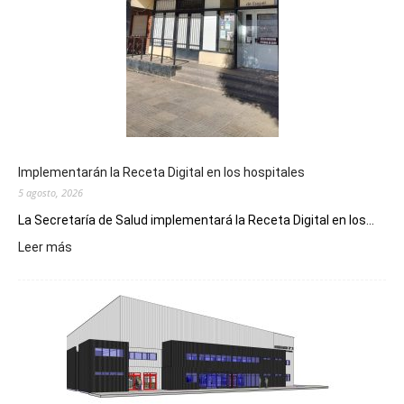
Implementarán la Receta Digital en los hospitales
5 agosto, 2026
La Secretaría de Salud implementará la Receta Digital en los...
:
Leer más
Implementarán
la
Receta
Digital
en
los
hospitales