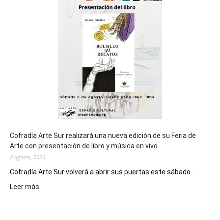
cierre
general
de
los
Juegos
Epade
2027
Cofradía Arte Sur realizará una nueva edición de su Feria de
Arte con presentación de libro y música en vivo
8 agosto, 2026
Cofradía Arte Sur volverá a abrir sus puertas este sábado...
:
Leer más
Cofradía
Arte
Sur