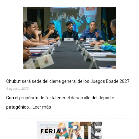
Chubut será sede del cierre general de los Juegos Epade 2027
8 agosto, 2026
Con el propósito de fortalecer el desarrollo del deporte
:
patagónico...
Leer más
Chubut
será
sede
del