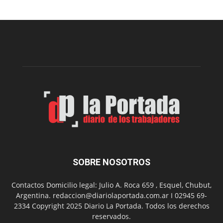
realizará
una
nueva
edición
de
su
Feria
de
Arte
con
presentación
de
libro
y
música
SOBRE NOSOTROS
en
vivo
Contactos Domicilio legal: Julio A. Roca 659 , Esquel, Chubut,
Argentina. redaccion@diariolaportada.com.ar I 02945 69-
2334 Copyright 2025 Diario La Portada. Todos los derechos
reservados.