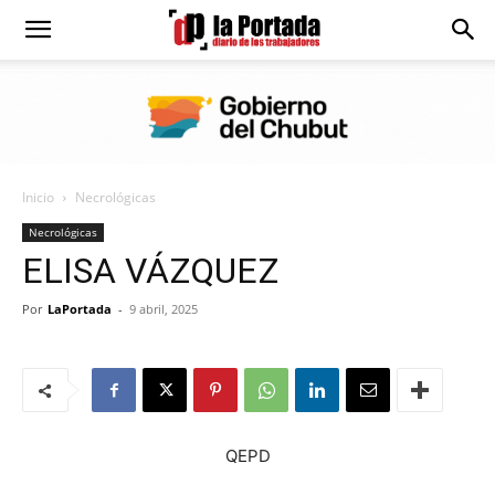
Diario
La
Inicio
Necrológicas
Portada
Necrológicas
ELISA VÁZQUEZ
Por
LaPortada
-
9 abril, 2025
QEPD