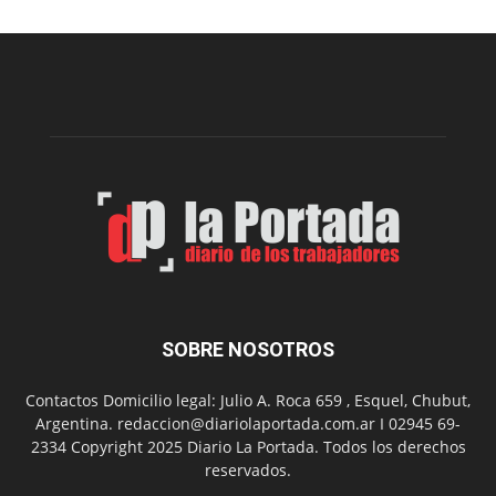
realizará
una
nueva
edición
de
su
Feria
de
Arte
con
presentación
de
libro
y
música
SOBRE NOSOTROS
en
vivo
Contactos Domicilio legal: Julio A. Roca 659 , Esquel, Chubut,
Argentina. redaccion@diariolaportada.com.ar I 02945 69-
2334 Copyright 2025 Diario La Portada. Todos los derechos
reservados.