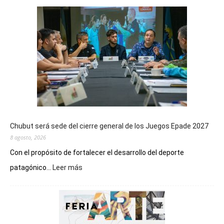
Chubut será sede del cierre general de los Juegos Epade 2027
8 agosto, 2026
Con el propósito de fortalecer el desarrollo del deporte
:
patagónico...
Leer más
Chubut
será
sede
del
cierre