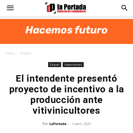
Diario
La
Inicio
Esquel
Portada
Esquel
Importantes
El intendente presentó
proyecto de incentivo a la
producción ante
vitivinicultores
Por
LaPortada
-
5 abril, 2025