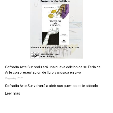
general
de
los
Juegos
Epade
2027
Cofradía Arte Sur realizará una nueva edición de su Feria de
Arte con presentación de libro y música en vivo
8 agosto, 2026
Cofradía Arte Sur volverá a abrir sus puertas este sábado...
:
Leer más
Cofradía
Arte
Sur