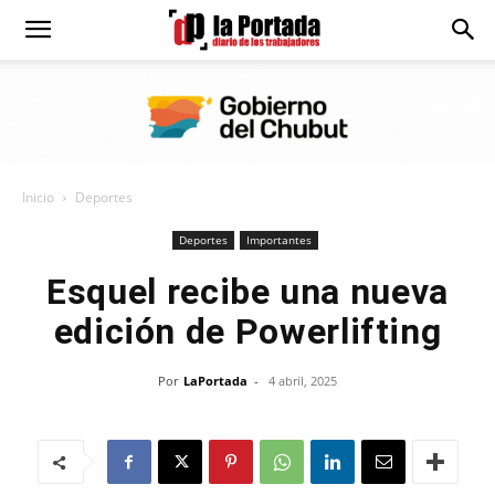
Diario
La
Inicio
Deportes
Portada
Deportes
Importantes
Esquel recibe una nueva
edición de Powerlifting
Por
LaPortada
-
4 abril, 2025