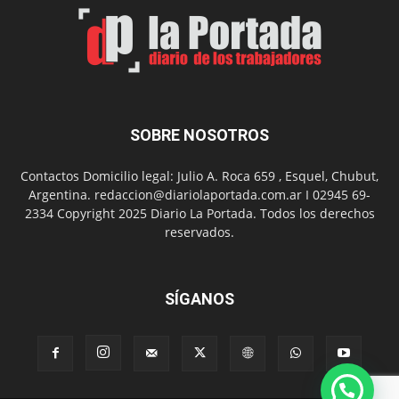
el
Día
del
Folclor
SOBRE NOSOTROS
Contactos Domicilio legal: Julio A. Roca 659 , Esquel, Chubut,
Argentina. redaccion@diariolaportada.com.ar I 02945 69-
2334 Copyright 2025 Diario La Portada. Todos los derechos
reservados.
SÍGANOS
HOLA!