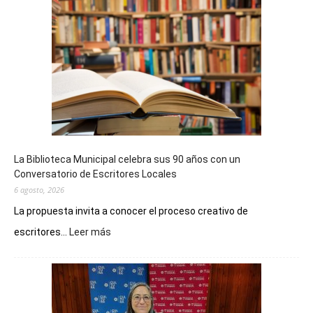
La Biblioteca Municipal celebra sus 90 años con un
Conversatorio de Escritores Locales
6 agosto, 2026
La propuesta invita a conocer el proceso creativo de
:
escritores...
Leer más
La
Biblioteca
Municipal
celebra
sus