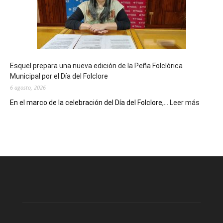
90
años
con
un
Conversatorio
de
Esquel prepara una nueva edición de la Peña Folclórica
Escritores
Municipal por el Día del Folclore
Locales
6 agosto, 2026
:
En el marco de la celebración del Día del Folclore,...
Leer más
Esquel
prepar
una
nueva
edición
de
la
Peña
Folclór
Municip
por