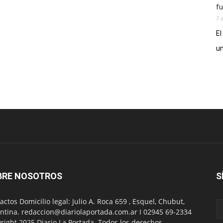
fu
7 
El
un
BRE NOSOTROS
S
actos Domicilio legal: Julio A. Roca 659 , Esquel, Chubut,
ntina. redaccion@diariolaportada.com.ar I 02945 69-2334
right 2025 Diario La Portada. Todos los derechos