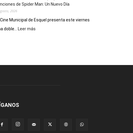
nciones de Spider Man: Un Nuevo Día
agosto, 2026
 Cine Municipal de Esquel presenta este viernes
:
a doble...
Leer más
Este
viernes,
el
Cine
Municipal
presenta
dos
funciones
de
Spider
Man:
Un
ÍGANOS
Nuevo
Día