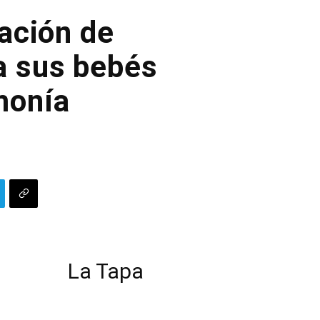
ación de
a sus bebés
monía
La Tapa