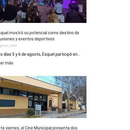
quel mostró su potencial como destino de
uniones y eventos deportivos
agosto, 2026
s días 5 y 6 de agosto, Esquel participó en...
:
eer más
Esquel
mostró
su
potencial
como
destino
de
reuniones
y
eventos
te viernes, el Cine Municipal presenta dos
deportivos