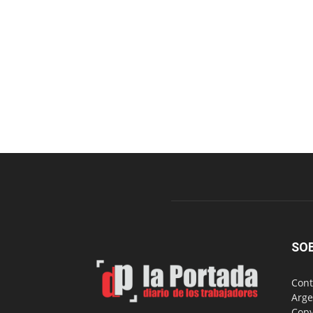
SO
Cont
Arge
Copy