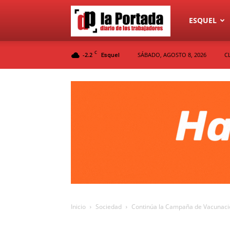
Diario
ESQUEL
C
-2.2
SÁBADO, AGOSTO 8, 2026
C
Esquel
La
Portada
Inicio
Sociedad
Continúa la Campaña de Vacunació