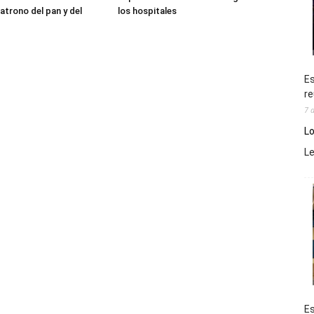
atrono del pan y del
los hospitales
Es
re
7 
Lo
L
Es