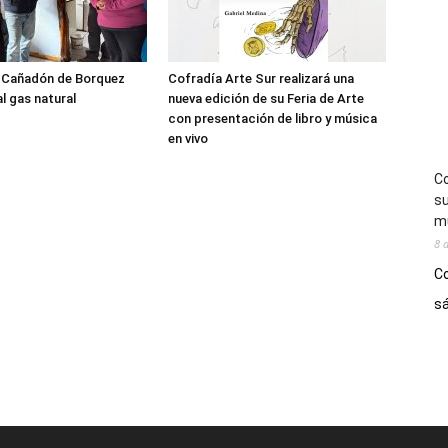
l Cañadón de Borquez
Cofradía Arte Sur realizará una
l gas natural
nueva edición de su Feria de Arte
con presentación de libro y música
en vivo
Co
su
mú
8 
Co
sá