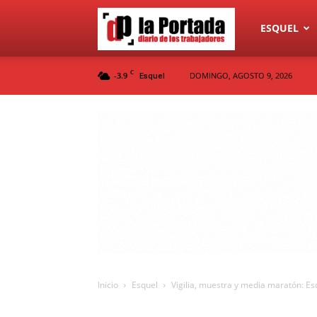
Diario
ESQUEL
C
-3.9
DOMINGO, AGOSTO 9, 2026
Esquel
La
Portada
Inicio
Esquel
Vigilia, muestra y media maratón: E