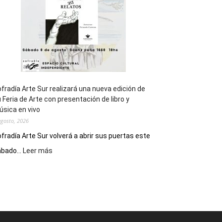
Epade
2027
fradía Arte Sur realizará una nueva edición de
 Feria de Arte con presentación de libro y
sica en vivo
agosto, 2026
fradía Arte Sur volverá a abrir sus puertas este
:
bado...
Leer más
Cofradía
Arte
Sur
realizará
una
nueva