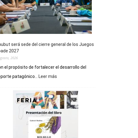
ubut será sede del cierre general de los Juegos
pade 2027
agosto, 2026
n el propósito de fortalecer el desarrollo del
:
porte patagónico...
Leer más
Chubut
será
sede
del
cierre
general
de
los
Juegos