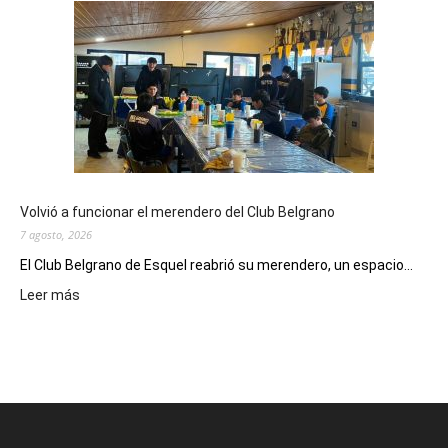
el
Cine
Municipal
presenta
dos
funciones
de
Spider
Man:
Un
Volvió a funcionar el merendero del Club Belgrano
Nuevo
7 agosto, 2026
Día
El Club Belgrano de Esquel reabrió su merendero, un espacio...
:
Leer más
Volvió
a
funcionar
el
merendero
del
Club