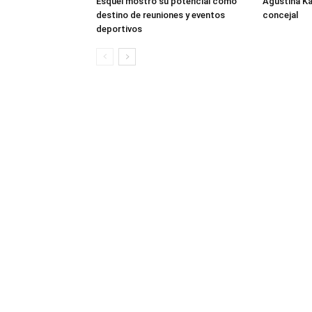
Esquel mostró su potencial como
Agustina K
destino de reuniones y eventos
concejal
deportivos