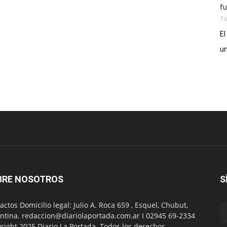
fu
7 
El
un
BRE NOSOTROS
S
actos Domicilio legal: Julio A. Roca 659 , Esquel, Chubut,
ntina. redaccion@diariolaportada.com.ar I 02945 69-2334
right 2025 Diario La Portada. Todos los derechos