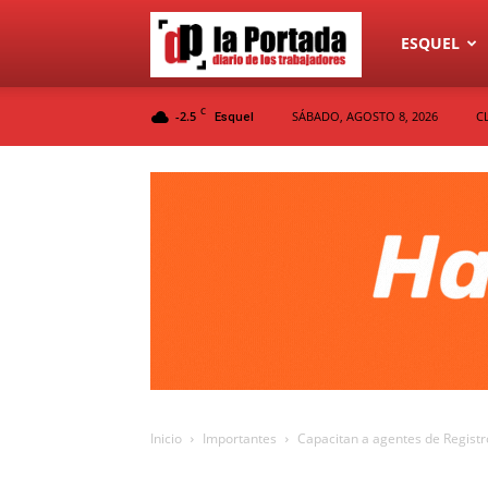
Diario
ESQUEL
C
-2.5
SÁBADO, AGOSTO 8, 2026
C
Esquel
La
Portada
Inicio
Importantes
Capacitan a agentes de Registros