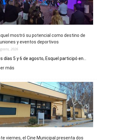
quel mostró su potencial como destino de
uniones y eventos deportivos
agosto, 2026
s días 5 y 6 de agosto, Esquel participó en...
:
eer más
Esquel
mostró
su
potencial
como
destino
de
reuniones
y
eventos
te viernes, el Cine Municipal presenta dos
deportivos