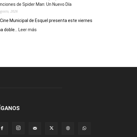
nciones de Spider Man: Un Nuevo Día
agosto, 2026
 Cine Municipal de Esquel presenta este viernes
:
a doble...
Leer más
Este
viernes,
el
Cine
Municipal
presenta
dos
funciones
de
Spider
Man:
Un
ÍGANOS
Nuevo
Día