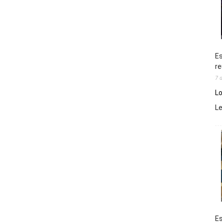
Es
re
7 
Lo
L
Es