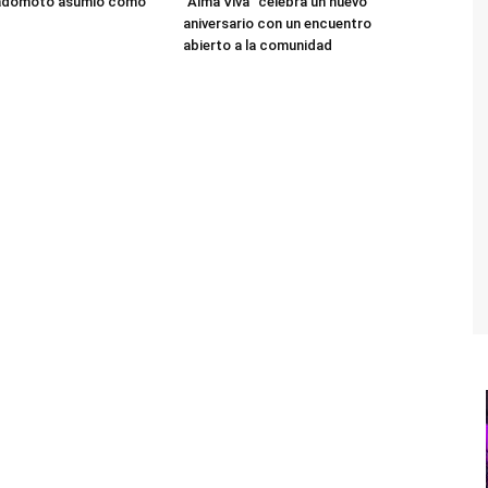
adomoto asumió como
“Alma Viva” celebra un nuevo
aniversario con un encuentro
abierto a la comunidad