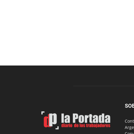
SO
Cont
Arge
Copy