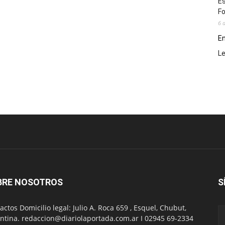
Es
Fo
6 
En
L
BRE NOSOTROS
S
actos Domicilio legal: Julio A. Roca 659 , Esquel, Chubut,
ntina. redaccion@diariolaportada.com.ar I 02945 69-2334