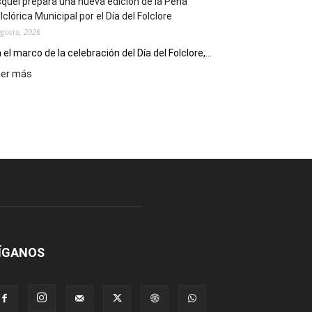
quel prepara una nueva edición de la Peña
Escritores
lclórica Municipal por el Día del Folclore
Locales
agosto, 2026
 el marco de la celebración del Día del Folclore,...
:
eer más
Esquel
prepara
una
nueva
edición
de
la
Peña
Folclórica
Municipal
por
el
ÍGANOS
Día
del
Folclore