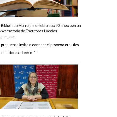
 Biblioteca Municipal celebra sus 90 años con un
nversatorio de Escritores Locales
agosto, 2026
 propuesta invita a conocer el proceso creativo
:
 escritores...
Leer más
La
Biblioteca
Municipal
celebra
sus
90
años
con
un
Conversatorio
de