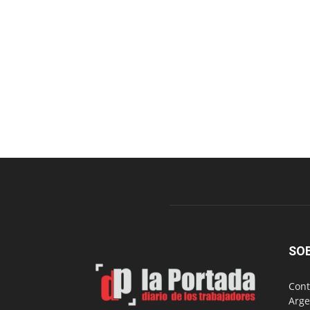
SO
Cont
Arge