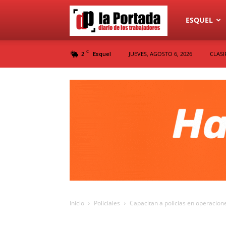
Diario
ESQUEL
C
2
JUEVES, AGOSTO 6, 2026
CLASI
Esquel
La
Portada
Inicio
Policiales
Capacitan a policías en operacione