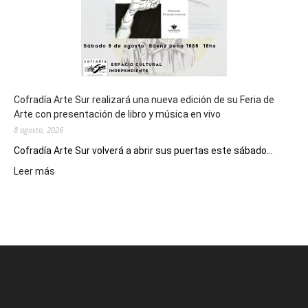
Cofradía Arte Sur realizará una nueva edición de su Feria de
Arte con presentación de libro y música en vivo
8 agosto, 2026
Cofradía Arte Sur volverá a abrir sus puertas este sábado...
:
Leer más
Cofradía
Arte
Sur
realizará
una
nueva
edición
de
su