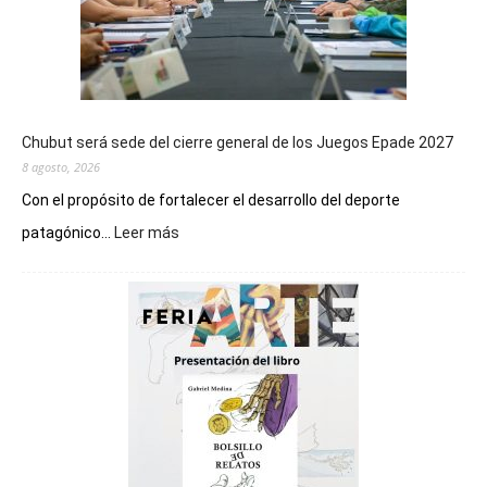
Chubut será sede del cierre general de los Juegos Epade 2027
8 agosto, 2026
Con el propósito de fortalecer el desarrollo del deporte
:
patagónico...
Leer más
Chubut
será
sede
del
cierre
general
de
los
Juegos
Epade
2027