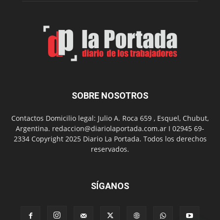
Feria
de
Arte
con
presentación
de
libro
y
música
SOBRE NOSOTROS
en
vivo
Contactos Domicilio legal: Julio A. Roca 659 , Esquel, Chubut,
Argentina. redaccion@diariolaportada.com.ar I 02945 69-
2334 Copyright 2025 Diario La Portada. Todos los derechos
reservados.
SÍGANOS