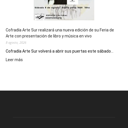
Cofradía Arte Sur realizará una nueva edición de su Feria de
Arte con presentación de libro y música en vivo
8 agosto, 2026
Cofradía Arte Sur volverá a abrir sus puertas este sábado...
:
Leer más
Cofradía
Arte
Sur
realizará
una
nueva
edición
de
su
Feria
de