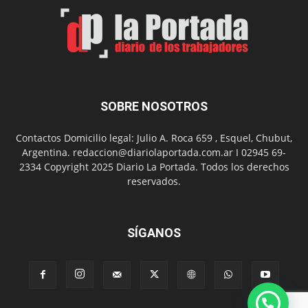
Arte
con
presentación
de
libro
y
música
SOBRE NOSOTROS
en
vivo
Contactos Domicilio legal: Julio A. Roca 659 , Esquel, Chubut,
Argentina. redaccion@diariolaportada.com.ar I 02945 69-
2334 Copyright 2025 Diario La Portada. Todos los derechos
reservados.
SÍGANOS