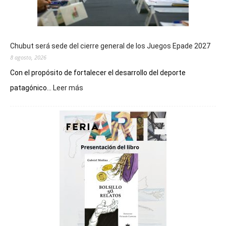
Chubut será sede del cierre general de los Juegos Epade 2027
8 agosto, 2026
Con el propósito de fortalecer el desarrollo del deporte
:
patagónico...
Leer más
Chubut
será
sede
del
cierre
general
de
los
Juegos
Epade
2027