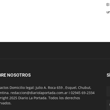
El
un
BRE NOSOTROS
S
actos Domicilio legal: Julio A. Roca 659 , Esquel, Chubut,
ntina. redaccion@diariolaportada.com.ar I 02945 69-2334
right 2025 Diario La Portada. Todos los derechos
rvados.