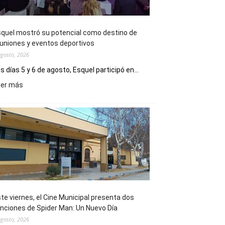
quel mostró su potencial como destino de
uniones y eventos deportivos
agosto, 2026
s días 5 y 6 de agosto, Esquel participó en...
:
eer más
Esquel
mostró
su
potencial
como
destino
de
reuniones
y
eventos
te viernes, el Cine Municipal presenta dos
deportivos
nciones de Spider Man: Un Nuevo Día
agosto, 2026