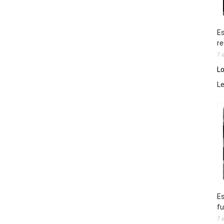
Es
re
7 
Lo
L
Es
fu
7 