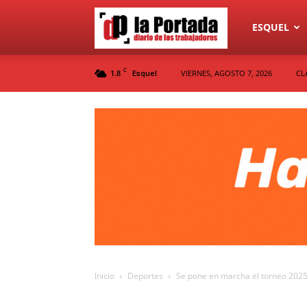
Diario
ESQUEL
C
1.8
VIERNES, AGOSTO 7, 2026
CL
Esquel
La
Portada
Inicio
Deportes
Se pone en marcha el torneo 2025 