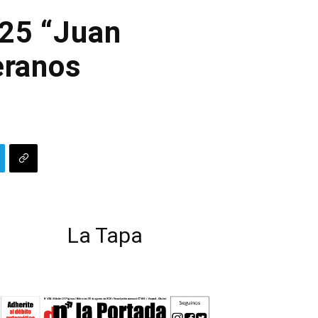
025 “Juan
eranos
La Tapa