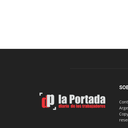
SO
Cont
Arge
Copy
rese