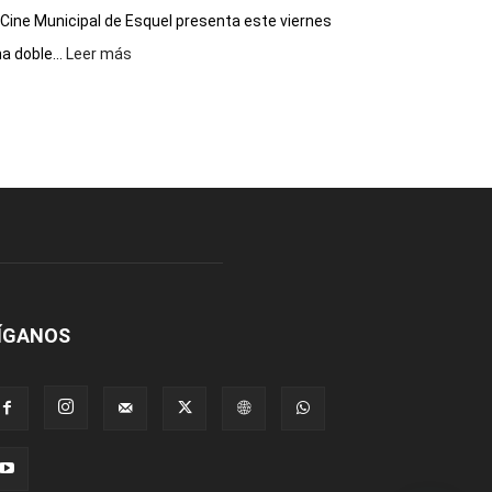
 Cine Municipal de Esquel presenta este viernes
:
a doble...
Leer más
Este
viernes,
el
Cine
Municipal
presenta
dos
funciones
de
Spider
Man:
Un
ÍGANOS
Nuevo
Día