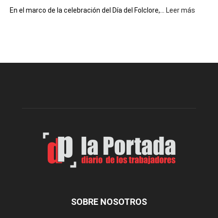
:
En el marco de la celebración del Día del Folclore,...
Leer más
Esquel
prepar
una
nueva
edición
de
la
Peña
Folclór
Municip
por
el
Día
del
Folclor
SOBRE NOSOTROS