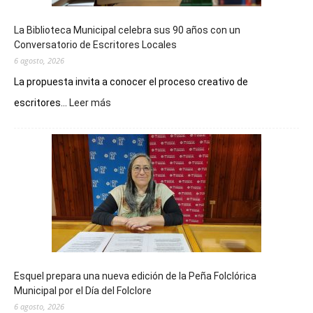
La Biblioteca Municipal celebra sus 90 años con un
Conversatorio de Escritores Locales
6 agosto, 2026
La propuesta invita a conocer el proceso creativo de
:
escritores...
Leer más
La
Biblioteca
Municipal
celebra
sus
90
años
con
un
Conversatorio
de
Esquel prepara una nueva edición de la Peña Folclórica
Escritores
Municipal por el Día del Folclore
Locales
6 agosto, 2026