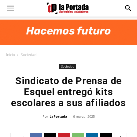
Diario
La
Inicio
Sociedad
Portada
Sociedad
Sindicato de Prensa de
Esquel entregó kits
escolares a sus afiliados
Por
LaPortada
-
6 marzo, 2025