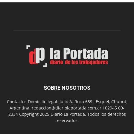
edición
de
la
Peña
Folclór
Municip
por
el
Día
del
Folclor
SOBRE NOSOTROS
Contactos Domicilio legal: Julio A. Roca 659 , Esquel, Chubut,
Argentina. redaccion@diariolaportada.com.ar I 02945 69-
2334 Copyright 2025 Diario La Portada. Todos los derechos
reservados.