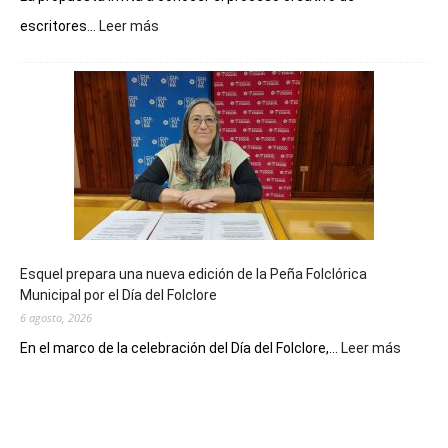
:
escritores...
Leer más
La
Biblioteca
Municipal
celebra
sus
90
años
con
un
Conversatorio
de
Esquel prepara una nueva edición de la Peña Folclórica
Escritores
Municipal por el Día del Folclore
Locales
6 agosto, 2026
:
En el marco de la celebración del Día del Folclore,...
Leer más
Esquel
prepar
una
nueva