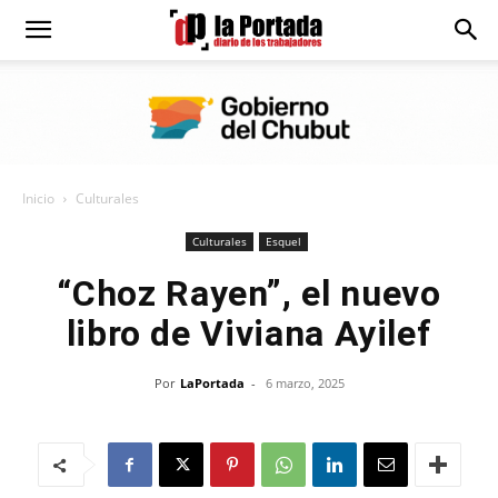
Diario
La
Inicio
Culturales
Portada
Culturales
Esquel
“Choz Rayen”, el nuevo
libro de Viviana Ayilef
Por
LaPortada
-
6 marzo, 2025