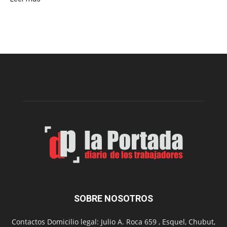
Este
viernes,
el
Cine
Municipal
presenta
dos
funciones
de
Spider
Man:
Un
Nuevo
Día
SOBRE NOSOTROS
Contactos Domicilio legal: Julio A. Roca 659 , Esquel, Chubut,