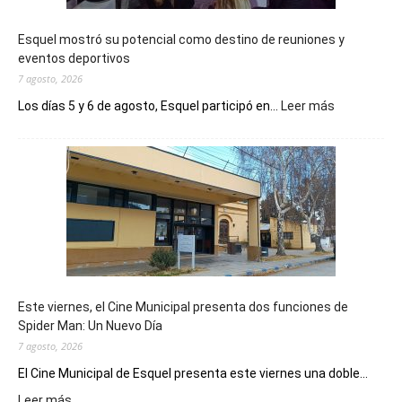
Esquel mostró su potencial como destino de reuniones y
eventos deportivos
7 agosto, 2026
:
Los días 5 y 6 de agosto, Esquel participó en...
Leer más
Esquel
mostró
su
potencial
como
destino
de
reuniones
y
eventos
Este viernes, el Cine Municipal presenta dos funciones de
deportivos
Spider Man: Un Nuevo Día
7 agosto, 2026
El Cine Municipal de Esquel presenta este viernes una doble...
:
Leer más