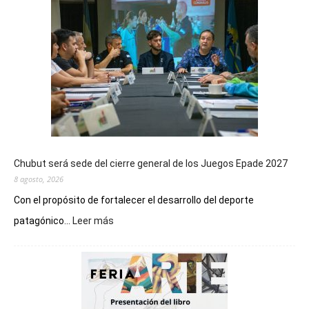
Chubut será sede del cierre general de los Juegos Epade 2027
8 agosto, 2026
Con el propósito de fortalecer el desarrollo del deporte
:
patagónico...
Leer más
Chubut
será
sede
del
cierre
general