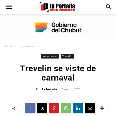
Diario
La
Inicio
Importantes
Portada
Importantes
Trevelin
Trevelin se viste de
carnaval
Por
LaPortada
-
3 marzo, 2025