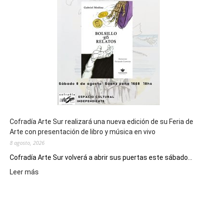
de
los
Juegos
Epade
2027
Cofradía Arte Sur realizará una nueva edición de su Feria de
Arte con presentación de libro y música en vivo
8 agosto, 2026
Cofradía Arte Sur volverá a abrir sus puertas este sábado...
:
Leer más
Cofradía
Arte
Sur
realizará