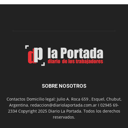
una
nueva
edición
de
su
Feria
de
Arte
con
presentación
de
libro
y
música
SOBRE NOSOTROS
en
vivo
Contactos Domicilio legal: Julio A. Roca 659 , Esquel, Chubut,
Argentina. redaccion@diariolaportada.com.ar I 02945 69-
2334 Copyright 2025 Diario La Portada. Todos los derechos
reservados.