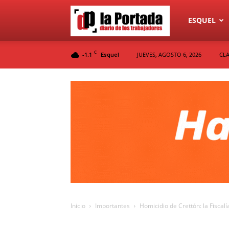
Diario
ESQUEL
C
-1.1
JUEVES, AGOSTO 6, 2026
CLA
Esquel
La
Portada
Inicio
Importantes
Homicidio de Crettón: la Fiscal