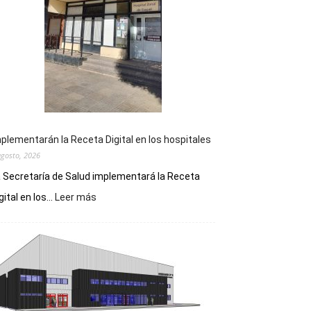
plementarán la Receta Digital en los hospitales
agosto, 2026
 Secretaría de Salud implementará la Receta
:
gital en los...
Leer más
Implementarán
la
Receta
Digital
en
los
hospitales