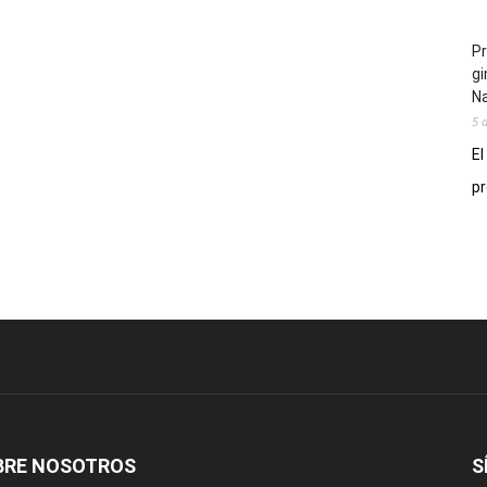
Pr
gi
N
5 
El
pr
BRE NOSOTROS
S