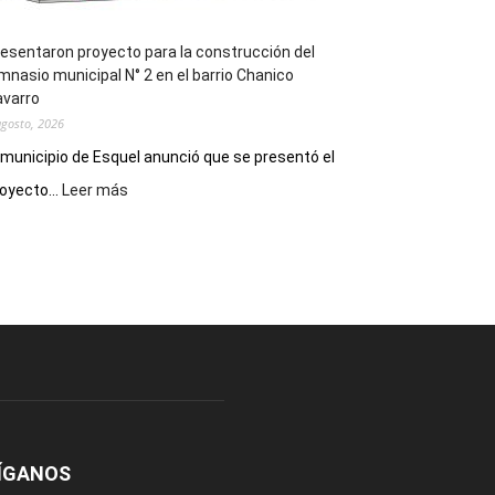
esentaron proyecto para la construcción del
mnasio municipal N° 2 en el barrio Chanico
avarro
agosto, 2026
 municipio de Esquel anunció que se presentó el
:
oyecto...
Leer más
Presentaron
proyecto
para
la
construcción
del
gimnasio
municipal
N°
2
en
el
ÍGANOS
barrio