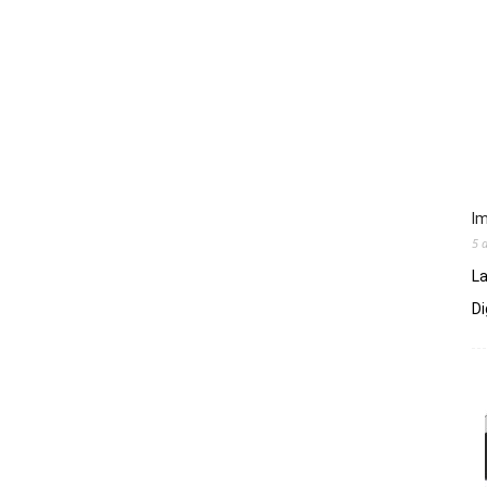
Im
5 
La
Di