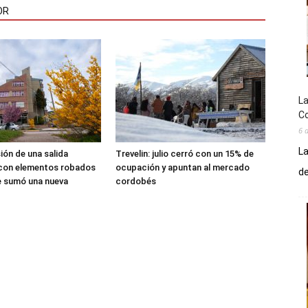
OR
La
Co
6 
La
sión de una salida
Trevelin: julio cerró con un 15% de
 con elementos robados
ocupación y apuntan al mercado
de
le sumó una nueva
cordobés