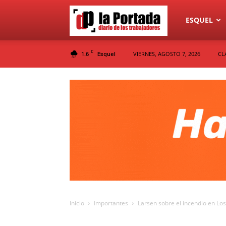
Diario
ESQUEL
C
1.6
VIERNES, AGOSTO 7, 2026
CL
Esquel
La
Portada
Inicio
Importantes
Larsen sobre el incendio en Los 