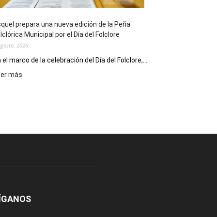
Conversatorio
de
quel prepara una nueva edición de la Peña
Escritores
lclórica Municipal por el Día del Folclore
Locales
agosto, 2026
 el marco de la celebración del Día del Folclore,...
:
eer más
Esquel
prepara
una
nueva
edición
de
la
Peña
Folclórica
Municipal
por
el
ÍGANOS
Día
del