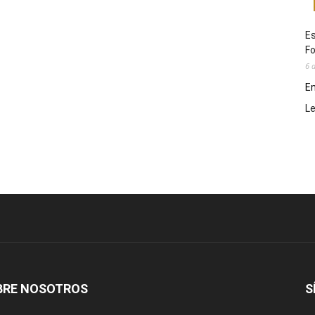
Es
Fo
6 
En
L
BRE NOSOTROS
S