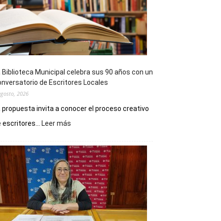
 Biblioteca Municipal celebra sus 90 años con un
nversatorio de Escritores Locales
agosto, 2026
 propuesta invita a conocer el proceso creativo
:
 escritores...
Leer más
La
Biblioteca
Municipal
celebra
sus
90
años
con
un