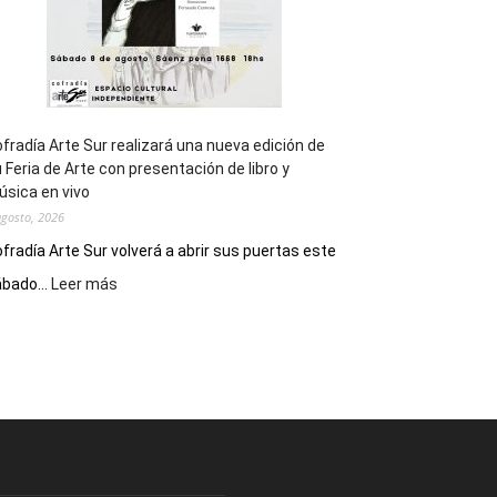
fradía Arte Sur realizará una nueva edición de
 Feria de Arte con presentación de libro y
sica en vivo
agosto, 2026
fradía Arte Sur volverá a abrir sus puertas este
:
bado...
Leer más
Cofradía
Arte
Sur
realizará
una
nueva
edición
de
su