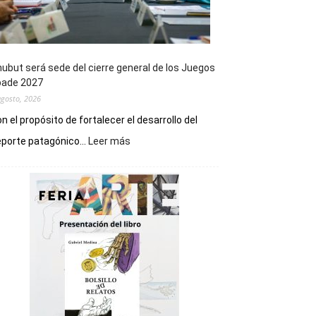
ubut será sede del cierre general de los Juegos
pade 2027
agosto, 2026
n el propósito de fortalecer el desarrollo del
:
porte patagónico...
Leer más
Chubut
será
sede
del
cierre
general
de
los
Juegos
Epade
2027