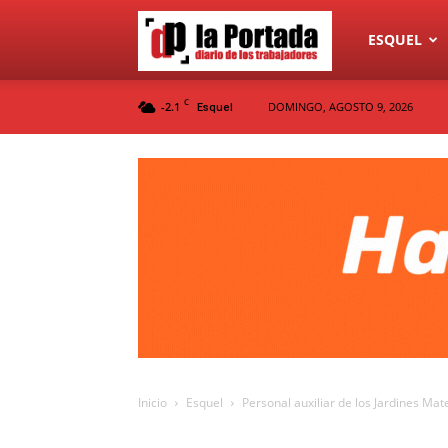
Diario
ESQUEL
C
-2.1
DOMINGO, AGOSTO 9, 2026
Esquel
La
Portada
Inicio
Esquel
Personal auxiliar de los Jardines Ma