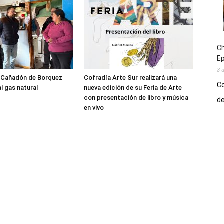
Ch
E
8 
l Cañadón de Borquez
Cofradía Arte Sur realizará una
Co
l gas natural
nueva edición de su Feria de Arte
con presentación de libro y música
de
en vivo