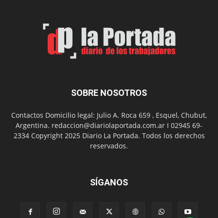
Feria
de
Arte
con
presentación
de
libro
y
música
SOBRE NOSOTROS
en
vivo
Contactos Domicilio legal: Julio A. Roca 659 , Esquel, Chubut,
Argentina. redaccion@diariolaportada.com.ar I 02945 69-
2334 Copyright 2025 Diario La Portada. Todos los derechos
reservados.
SÍGANOS