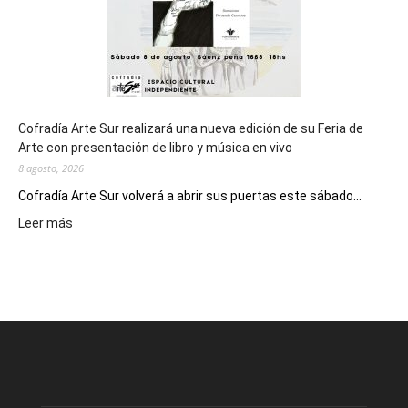
Cofradía Arte Sur realizará una nueva edición de su Feria de
Arte con presentación de libro y música en vivo
8 agosto, 2026
Cofradía Arte Sur volverá a abrir sus puertas este sábado...
:
Leer más
Cofradía
Arte
Sur
realizará
una
nueva
edición
de
su