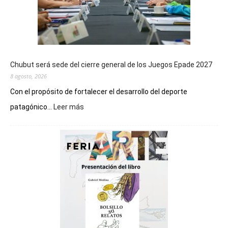
Chubut será sede del cierre general de los Juegos Epade 2027
8 agosto, 2026
Con el propósito de fortalecer el desarrollo del deporte
:
patagónico...
Leer más
Chubut
será
sede
del
cierre
general
de
los
Juegos
Epade
2027