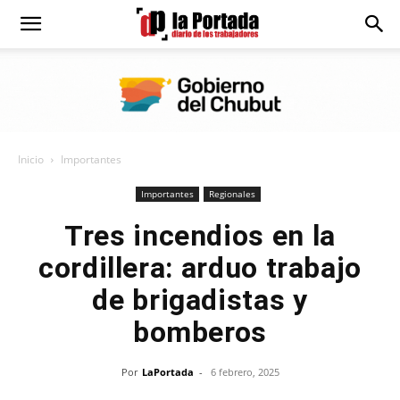
Diario
La
Inicio
Importantes
Portada
Importantes
Regionales
Tres incendios en la
cordillera: arduo trabajo
de brigadistas y
bomberos
Por
LaPortada
-
6 febrero, 2025