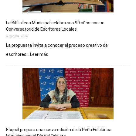
La Biblioteca Municipal celebra sus 90 años con un
Conversatorio de Escritores Locales
6 agosto, 2026
La propuesta invita a conocer el proceso creativo de
:
escritores...
Leer más
La
Biblioteca
Municipal
celebra
sus
90
años
con
un
Conversatorio
de
Esquel prepara una nueva edición de la Peña Folclórica
Escritores