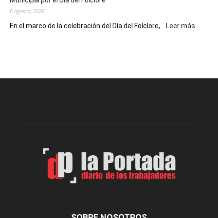
Municipal por el Día del Folclore
Locales
6 agosto, 2026
:
En el marco de la celebración del Día del Folclore,...
Leer más
Esquel
prepar
una
nueva
edición
de
la
Peña
Folclór
Municip
por
el
Día
del
Folclor
SOBRE NOSOTROS