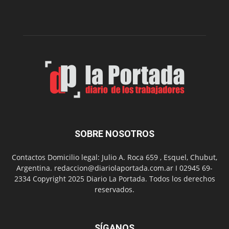
edición
de
su
Feria
de
Arte
con
presentación
de
libro
y
música
SOBRE NOSOTROS
en
vivo
Contactos Domicilio legal: Julio A. Roca 659 , Esquel, Chubut,
Argentina. redaccion@diariolaportada.com.ar I 02945 69-
2334 Copyright 2025 Diario La Portada. Todos los derechos
reservados.
SÍGANOS