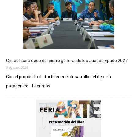
Chubut será sede del cierre general de los Juegos Epade 2027
8 agosto, 2026
Con el propósito de fortalecer el desarrollo del deporte
:
patagónico...
Leer más
Chubut
será
sede
del
cierre
general
de