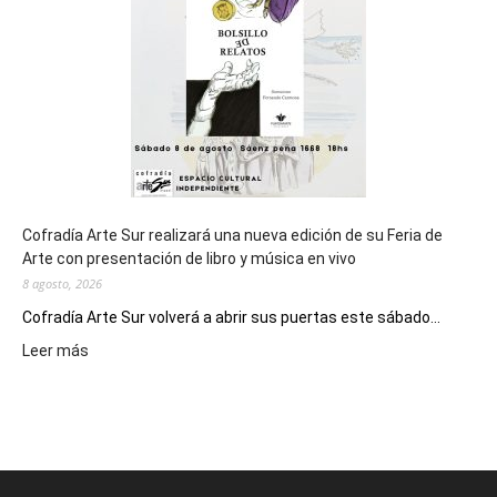
los
Juegos
Epade
2027
Cofradía Arte Sur realizará una nueva edición de su Feria de
Arte con presentación de libro y música en vivo
8 agosto, 2026
Cofradía Arte Sur volverá a abrir sus puertas este sábado...
:
Leer más
Cofradía
Arte
Sur
realizará
una
nueva