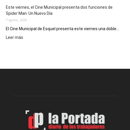
eventos
Este viernes, el Cine Municipal presenta dos funciones de
deportivos
Spider Man: Un Nuevo Día
7 agosto, 2026
El Cine Municipal de Esquel presenta este viernes una doble...
:
Leer más
Este
viernes,
el
Cine
Municipal
presenta
dos
funciones
de
Spider
Man:
Un
Nuevo
Día