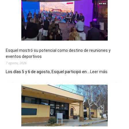
Esquel mostró su potencial como destino de reuniones y
eventos deportivos
7 agosto, 2026
:
Los días 5 y 6 de agosto, Esquel participó en...
Leer más
Esquel
mostró
su
potencial
como
destino
de
reuniones
y