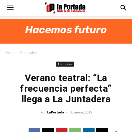
Diario
La
Inicio
Culturales
Portada
Culturales
Verano teatral: “La
frecuencia perfecta”
llega a La Juntadera
Por
LaPortada
-
30 enero, 2025