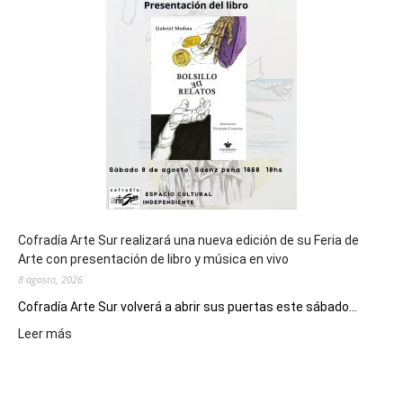
general
de
los
Juegos
Epade
2027
Cofradía Arte Sur realizará una nueva edición de su Feria de
Arte con presentación de libro y música en vivo
8 agosto, 2026
Cofradía Arte Sur volverá a abrir sus puertas este sábado...
:
Leer más
Cofradía
Arte
Sur