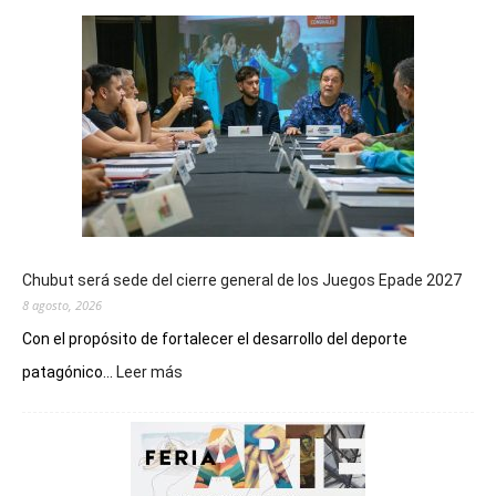
Chubut será sede del cierre general de los Juegos Epade 2027
8 agosto, 2026
Con el propósito de fortalecer el desarrollo del deporte
:
patagónico...
Leer más
Chubut
será
sede
del
cierre