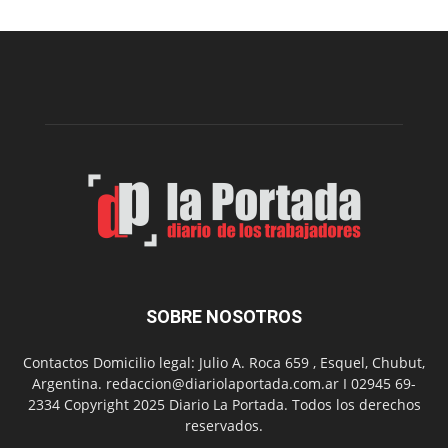
realizará
una
nueva
edición
de
su
Feria
de
Arte
con
presentación
de
libro
y
música
SOBRE NOSOTROS
en
vivo
Contactos Domicilio legal: Julio A. Roca 659 , Esquel, Chubut,
Argentina. redaccion@diariolaportada.com.ar I 02945 69-
2334 Copyright 2025 Diario La Portada. Todos los derechos
reservados.