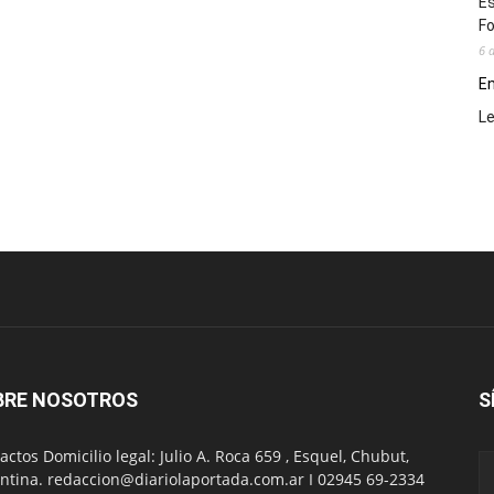
Es
Fo
6 
En
L
BRE NOSOTROS
S
actos Domicilio legal: Julio A. Roca 659 , Esquel, Chubut,
ntina. redaccion@diariolaportada.com.ar I 02945 69-2334