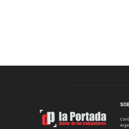
SO
Cont
Arge