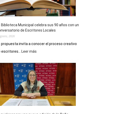
 Biblioteca Municipal celebra sus 90 años con un
nversatorio de Escritores Locales
agosto, 2026
 propuesta invita a conocer el proceso creativo
:
 escritores...
Leer más
La
Biblioteca
Municipal
celebra
sus
90
años
con
un
Conversatorio
de