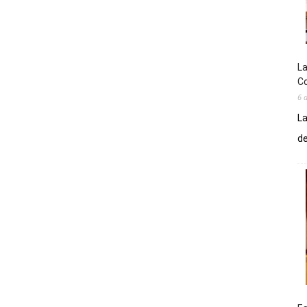
La
Co
6 
La
de