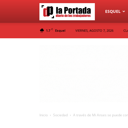
Diario
ESQUEL
C
1.7
VIERNES, AGOSTO 7, 2026
CL
Esquel
La
Portada
Inicio
Sociedad
A través de Mi Anses se puede cons