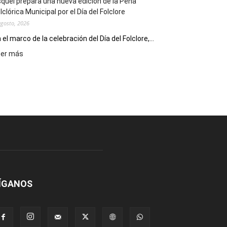
quel prepara una nueva edición de la Peña
Escritores
lclórica Municipal por el Día del Folclore
Locales
agosto, 2026
 el marco de la celebración del Día del Folclore,...
:
eer más
Esquel
prepara
una
nueva
edición
de
la
Peña
Folclórica
Municipal
por
el
ÍGANOS
Día
del
Folclore